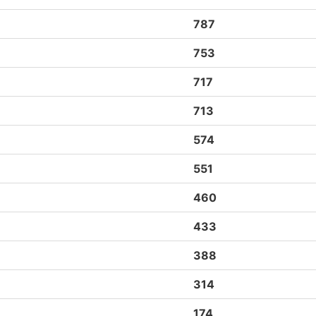
787
753
717
713
574
551
460
433
388
314
174