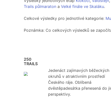
Výsledky jednotlivých etap
Klokočí
,
Valdštejn
Trails půlmaraton
a
Velké finále ve Skaláku
.
Celkové výsledky pro jednotlivé kategorie:
Mu
Poznámka: Co celkových výsledků se započít
250
TRAILS
Jedenáct zajímavých běžeckých
okruhů v atraktivním prostředí
Českého ráje. Oblíbená
dvěstěpadesátka přenesená do ji
perspektivy.