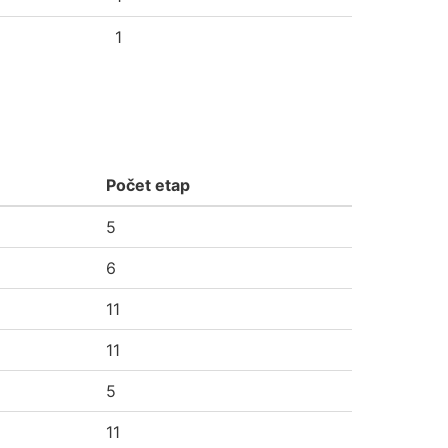
1
Počet etap
5
6
11
11
5
11