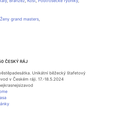
kály
,
Branžež
,
Kost
,
Podtrosecké rybníky
,
Ženy grand masters
,
50 ČESKÝ RÁJ
věstěpadesátka. Unikátní běžecký štafetový
vod v Českém ráji. 17.-18.5.2024
nejkrasnejsizavod
ome
rasa
lánky