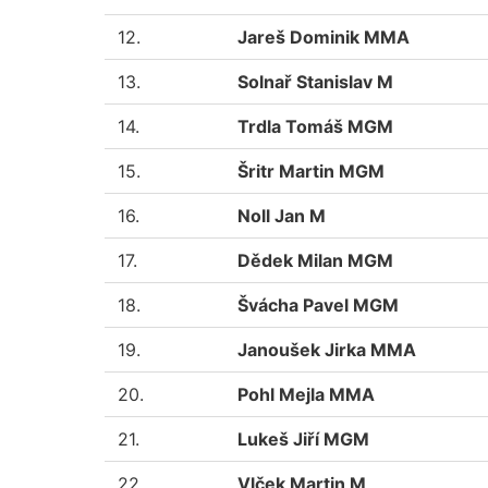
12.
Jareš Dominik MMA
13.
Solnař Stanislav M
14.
Trdla Tomáš MGM
15.
Šritr Martin MGM
16.
Noll Jan M
17.
Dědek Milan MGM
18.
Švácha Pavel MGM
19.
Janoušek Jirka MMA
20.
Pohl Mejla MMA
21.
Lukeš Jiří MGM
22.
Vlček Martin M