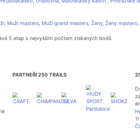
,
Hruboskalsko
,
Drábovna
,
Maloskalský kalich
,
Příhrazské s
ži
,
Muži masters
,
Muži grand masters
,
Ženy
,
Ženy masters
,
ává 5 etap s nejvyšším počtem získaných bodů
PARTNEŘI 250 TRAILS
2
D
zá
#
né
H
T
Č