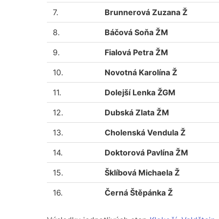
7.
Brunnerová Zuzana Ž
8.
Báčová Soňa ŽM
9.
Fialová Petra ŽM
10.
Novotná Karolína Ž
11.
Dolejší Lenka ŽGM
12.
Dubská Zlata ŽM
13.
Cholenská Vendula Ž
14.
Doktorová Pavlína ŽM
15.
Šklíbová Michaela Ž
16.
Černá Štěpánka Ž