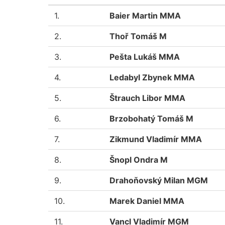
1.
Baier Martin MMA
2.
Thoř Tomáš M
3.
Pešta Lukáš MMA
4.
Ledabyl Zbynek MMA
5.
Štrauch Libor MMA
6.
Brzobohatý Tomáš M
7.
Zikmund Vladimír MMA
8.
Šnopl Ondra M
9.
Drahoňovský Milan MGM
10.
Marek Daniel MMA
11.
Vancl Vladimír MGM