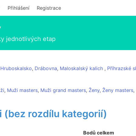
y
Přihlášení
Registrace
y
y jednotlivých etap
,
Hruboskalsko
,
Drábovna
,
Maloskalský kalich
,
Příhrazské s
ži
,
Muži masters
,
Muži grand masters
,
Ženy
,
Ženy masters
,
 (bez rozdílu kategorií)
Bodů celkem