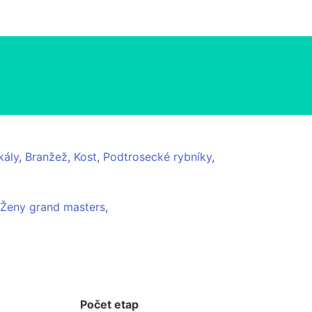
kály
,
Branžež
,
Kost
,
Podtrosecké rybníky
,
Ženy grand masters
,
Počet etap