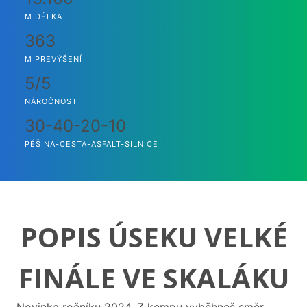
M DÉLKA
363
M PREVÝŠENÍ
5/5
NÁROČNOST
30-40-20-10
PĚŠINA-CESTA-ASFALT-SILNICE
POPIS ÚSEKU VELKÉ
FINÁLE VE SKALÁKU
Novinka ročníku 2024. Z kempu vyběhneš směr