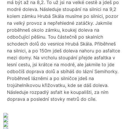
má být až na 8,2. To už jsi na velké cestě a jdeš po
modré doleva. Následuje stoupání na silnici na 9,2
kolem zámku Hrubá Skála musíme po silnici, pozor
na velký provoz a nepřehledné zatáčky. Jakmile
proběhneš okolo zámku, koukej doleva na
odbočující pěšinu. Tou částečně po skalních
schodech dolů do vesnice Hrubá Skála. Přiběhneš
na silnici, a po 150m jdeš doleva nahoru po asfaltce
mezi domy. Na vrcholu stoupání přejde asfaltka v
lesní cestu, jsi krátce na modré, ale jakmile to jde
odbočíš doprava dolů a sbíháš do lázní Semihorky.
Proběhneš lázněmi a po silničce jdeš na
trojúhelníkovou křižovatku, kde se dáš doleva.
Následuje rozpadlý asfalt ke koupališti, za ním
doprava a poslední stovky metrů do cíle.