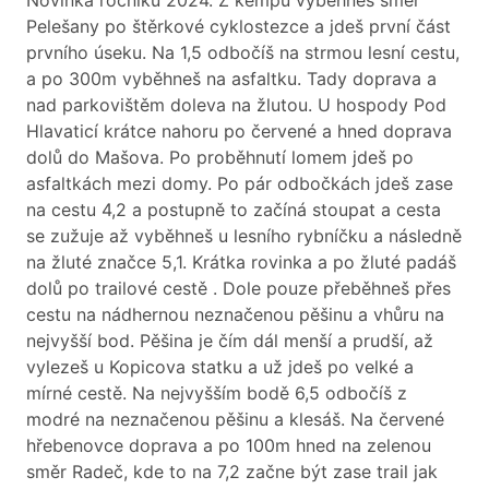
Pelešany po štěrkové cyklostezce a jdeš první část
prvního úseku. Na 1,5 odbočíš na strmou lesní cestu,
a po 300m vyběhneš na asfaltku. Tady doprava a
nad parkovištěm doleva na žlutou. U hospody Pod
Hlavaticí krátce nahoru po červené a hned doprava
dolů do Mašova. Po proběhnutí lomem jdeš po
asfaltkách mezi domy. Po pár odbočkách jdeš zase
na cestu 4,2 a postupně to začíná stoupat a cesta
se zužuje až vyběhneš u lesního rybníčku a následně
na žluté značce 5,1. Krátka rovinka a po žluté padáš
dolů po trailové cestě . Dole pouze přeběhneš přes
cestu na nádhernou neznačenou pěšinu a vhůru na
nejvyšší bod. Pěšina je čím dál menší a prudší, až
vylezeš u Kopicova statku a už jdeš po velké a
mírné cestě. Na nejvyšším bodě 6,5 odbočíš z
modré na neznačenou pěšinu a klesáš. Na červené
hřebenovce doprava a po 100m hned na zelenou
směr Radeč, kde to na 7,2 začne být zase trail jak