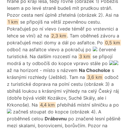
hraně po kraji lesa, tedy rovně (obrázek 1) Poběžíš
lesem a po levé straně budeš mít prudkou stráň.
Pozor cesta není úplně zřetelná (obrázek 2). Asi na
1 km
se připojíš na větší zpevněnou cestu.
Pokračuješ po ní vlevo (vede téměř po vrstevnici a
lehce se vlní) až na
2,3 km
. Tam oběhneš závoru a
pokračuješ mezi domy a dál po asfaltce. Po
0,5 km
odboč na asfaltce vlevo a pokračuj po
červené
turistické. Na dalším rozcestí na
3 km
se připojí
modrá a ty odbočíš do kopce vpravo stále po
až na horizont - místo s názvem
Na Chocholce
s
krásnými rozhledy (Ještěd). Tam na
3,6 km
odboč
z turistické doprava na polní cestu (obrázek 3) a
sbíháš loukou s krásnými výhledy na celý Český ráj
(dobře bývá vidět Kozákov, Suché Skály, ale i
Krkonoše). Na
4,4 km
přebíháš místní silničku a po
začneš stoupat do kopce (obrázek 4). A
proběhneš celou
Drábovnu
po značené lesní pěšině
mezi skalami, borovicemi, borůvčím. Pozor na