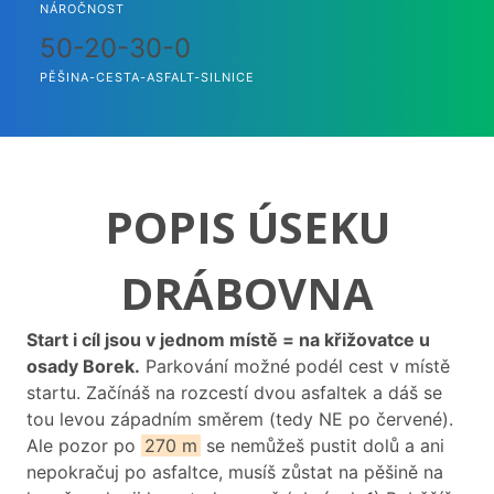
NÁROČNOST
50-20-30-0
PĚŠINA-CESTA-ASFALT-SILNICE
POPIS ÚSEKU
DRÁBOVNA
Start i cíl jsou v jednom místě = na křižovatce u
osady Borek.
Parkování možné podél cest v místě
startu. Začínáš na rozcestí dvou asfaltek a dáš se
tou levou západním směrem (tedy NE po červené).
Ale pozor po
270 m
se nemůžeš pustit dolů a ani
nepokračuj po asfaltce, musíš zůstat na pěšině na