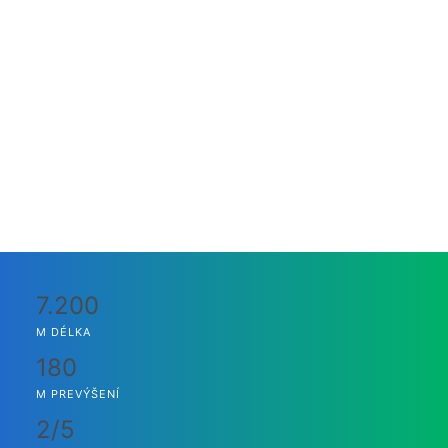
7.200
M DÉLKA
180
M PREVÝŠENÍ
2/5